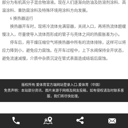
部分为有机高分子混合物溶液。现在人们逐渐向防油及防溶剂涂料、高
温涂料、重防腐涂料及特殊环境用涂料方向发展。
6
换热器运行
换热器开车时，现将冷流体充满容器，关闭入口，再将热流体题缓
慢注入，尽量使导入流体而形成的管子与壳体之间的热膨胀差为小。
停车后，用干燥压缩空气将换热器中所有的流体排除，这样可以将
应力降到小，避免应力腐蚀。在开车过程中，上下水阀保持全开状态，
避免流速减慢，介质中杂质沉淀在管式表面造成结垢后腐蚀。
版权所有:爱体育官方端网站登录入口-爱体育（中国）
免责声明：本站部分资讯、图片来源于网络及网友投稿，如有侵权请及时联系客
服，我们将尽快处理。