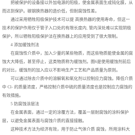
把被保护的设备接以外加电源的阳极，使金属表面生成钝化膜，从
而达到保护。碳钢换热器的造价低，但耐腐蚀性差。
通过采用牺牲阳极保护技术可以提
高换热器的使用寿命，但这一
技术的保护作用仅于管子入口处的有限长度内
,
管内深处难以实现阴极
保护，所以牺牲阳极保护法在换热器上的应用受到了很大限制。
4
添加缓蚀剂法
在腐蚀性介质中，加入少量的某些物质，而这些物质能使金属的腐
蚀大大降低，甚至停止，这类物质称为缓蚀剂。图
6
是使用缓蚀剂前后
的对比，缓蚀剂的加入应以不影响生产工艺和产品质量为原则。
可以通过除去介质中的溶解氧和氧化剂以控制应力腐蚀。降低介质
中
Cl-
的质量浓度，严格控制介质中硫的质量浓度也是控制应力腐蚀的
有效措施。
5
防腐蚀涂层法
在金属表面，通过一定的涂覆方法，覆盖一层耐腐蚀的涂料保护
层，以避免金属表面与腐蚀介质的直接接触。
这种技术方法为经济有效，用于防止气体介质
腐蚀，所用涂料大