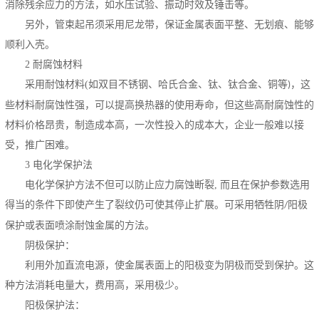
消除残余应力的方法，如水压试验、振动时效及锤击等。
另外，管束起吊须采用尼龙带，保证金属表面平整、无划痕、能够
顺利入壳。
2
耐腐蚀材料
采用耐蚀材料
(
如双目不锈钢、哈氏合金、钛、钛合金、铜等
，这
)
些材料耐腐蚀性强，可以提高换热器的使用寿命，但这些高耐腐蚀性的
材料价格昂贵，制造成本高，一次性投入的成本大，企业一般难以接
受，推广困难。
3
电化学保护法
电化学保护方法不但可以防止应力腐蚀断裂
,
而且在保护参数选用
得当的条件下即使产生了裂纹仍可使其停止扩展。可采用牺牲阴
阳极
/
保护或表面喷涂耐蚀金属的方法。
阴极保护：
利用外加直流电源，使金属表面上的阳极变为阴极而受到保护。这
种方法消耗电量大，费用高，采用极少。
阳极保护法：